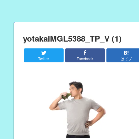
yotakaIMGL5388_TP_V (1)
Twitter
Facebook
はてブ