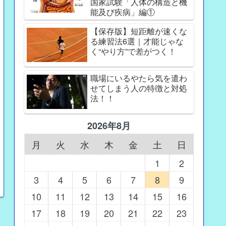
国家試験「人体の構造と機
能及び疾病」編①
【保存版】短距離が速くな
る練習法6選｜才能じゃな
く“やり方”で差がつく！
職場にいるやたら気を遣わ
せてしまう人の特徴と対処
法！！
2026年8月
月
火
水
木
金
土
日
1
2
3
4
5
6
7
8
9
10
11
12
13
14
15
16
17
18
19
20
21
22
23