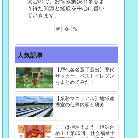
読むので、お悩み解決出来るよ
う得た知識と経験を中心に書い
ていきます。
人気記事
【歴代各名選手選出】歴代
サッカー ベストイレブン
をまとめてみた！！
【業務マニュアル】地域連
携室の仕事内容と研究
ここは押さえよう 絶対合
格！！第35回 社会福祉士