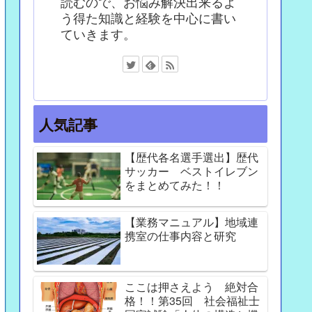
読むので、お悩み解決出来るよ
う得た知識と経験を中心に書い
ていきます。
人気記事
【歴代各名選手選出】歴代
サッカー ベストイレブン
をまとめてみた！！
【業務マニュアル】地域連
携室の仕事内容と研究
ここは押さえよう 絶対合
格！！第35回 社会福祉士