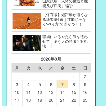
国家試験「人体の構造と機
能及び疾病」編①
【保存版】短距離が速くな
る練習法6選｜才能じゃな
く“やり方”で差がつく！
職場にいるやたら気を遣わ
せてしまう人の特徴と対処
法！！
2026年8月
月
火
水
木
金
土
日
1
2
3
4
5
6
7
8
9
10
11
12
13
14
15
16
17
18
19
20
21
22
23