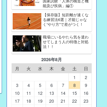
国家試験「人体の構造と機
能及び疾病」編①
【保存版】短距離が速くな
る練習法6選｜才能じゃな
く“やり方”で差がつく！
職場にいるやたら気を遣わ
せてしまう人の特徴と対処
法！！
2026年8月
月
火
水
木
金
土
日
1
2
3
4
5
6
7
8
9
10
11
12
13
14
15
16
17
18
19
20
21
22
23