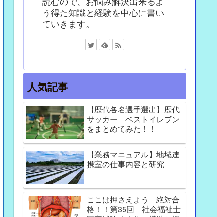
読むので、お悩み解決出来るよ
う得た知識と経験を中心に書い
ていきます。
人気記事
【歴代各名選手選出】歴代
サッカー ベストイレブン
をまとめてみた！！
【業務マニュアル】地域連
携室の仕事内容と研究
ここは押さえよう 絶対合
格！！第35回 社会福祉士