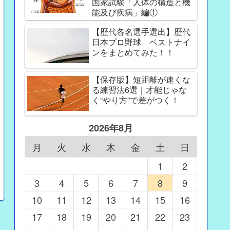
国家試験「人体の構造と機
能及び疾病」編①
【歴代各名選手選出】歴代
日本プロ野球 ベストナイ
ンをまとめてみた！！
【保存版】短距離が速くな
る練習法6選｜才能じゃな
く“やり方”で差がつく！
2026年8月
月
火
水
木
金
土
日
1
2
3
4
5
6
7
8
9
10
11
12
13
14
15
16
17
18
19
20
21
22
23