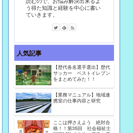
読むので、お悩み解決出来るよ
う得た知識と経験を中心に書い
ていきます。
人気記事
【歴代各名選手選出】歴代
サッカー ベストイレブン
をまとめてみた！！
【業務マニュアル】地域連
携室の仕事内容と研究
ここは押さえよう 絶対合
格！！第35回 社会福祉士