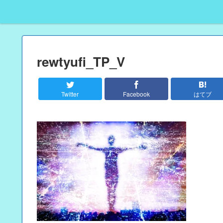
rewtyufi_TP_V
Twitter
Facebook
はてブ