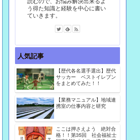
読むので、お悩み解決出来るよ
う得た知識と経験を中心に書い
ていきます。
人気記事
【歴代各名選手選出】歴代
サッカー ベストイレブン
をまとめてみた！！
【業務マニュアル】地域連
携室の仕事内容と研究
ここは押さえよう 絶対合
格！！第35回 社会福祉士