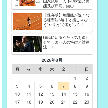
国家試験「人体の構造と機
能及び疾病」編①
【保存版】短距離が速くな
る練習法6選｜才能じゃな
く“やり方”で差がつく！
職場にいるやたら気を遣わ
せてしまう人の特徴と対処
法！！
2026年8月
月
火
水
木
金
土
日
1
2
3
4
5
6
7
8
9
10
11
12
13
14
15
16
17
18
19
20
21
22
23