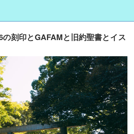
6の刻印とGAFAMと旧約聖書とイス