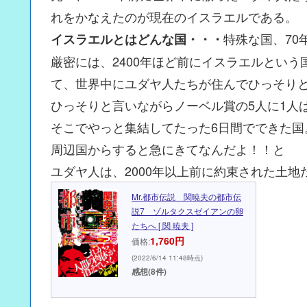
れをかなえたのが現在のイスラエルである。
特殊な国、70
イスラエルとはどんな国・・・
厳密には、2400年ほど前にイスラエルとい
て、世界中にユダヤ人たちが住んでひっそり
ひっそりと言いながらノーベル賞の5人に1人
そこでやっと集結してたった6日間でできた国
周辺国からすると急にきてなんだよ！！と
ユダヤ人は、2000年以上前に約束された土
Mr.都市伝説 関暁夫の都市伝
説7 ゾルタクスゼイアンの卵
たちへ [ 関 暁夫 ]
1,760円
価格:
(2022/6/14 11:48時点)
感想(8件)