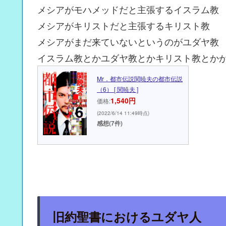
メシアがモハメッドだと主張するイスラム教
メシアがキリストだと主張するキリスト教
メシアがまだ来ていないというのがユダヤ教
イスラム教とかユダヤ教とかキリスト教とか
Mr．都市伝説関暁夫の都市伝説
（6） [ 関暁夫 ]
1,540円
価格:
(2022/6/14 11:49時点)
感想(7件)
旧約聖書におけるユダヤ人