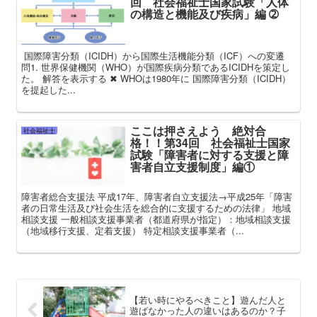
回 社会福祉士国家試験「人体
の構造と機能及び疾病」編 ➁
国際障害分類（ICIDH）から国際生活機能分類（ICF）への変遷
問1. 世界保健機関（WHO）が国際疾病分類であるICIDHを策定し
た。 解答を表示する ✖ WHOは1980年に 国際障害分類（ICIDH）
を提起した...
ここは押さえよう 絶対合
社会福祉士
格！！第34回 社会福祉士国家
試験「障害者に対する支援と障
害者自立支援制度」編①
障害者総合支援法 平成17年、障害者自立支援法→平成25年「障害
者の日常生活及び社会生活を総合的に支援するための法律」 地域
相談支援 一般相談支援事業者（都道府県が指定）：地域相談支援
（地域移行支援、定着支援） 特定相談支援事業者（...
【若い時にやるべきこと】遊んだ人と
遊ばなかった人の違いはあるのか？子