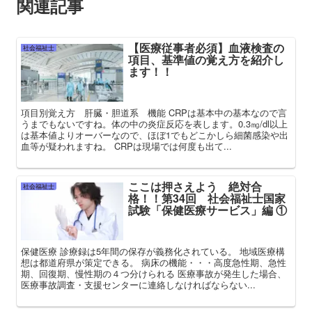
関連記事
【医療従事者必須】血液検査の
社会福祉士
項目、基準値の覚え方を紹介し
ます！！
項目別覚え方 肝臓・胆道系 機能 CRPは基本中の基本なので言
うまでもないですね。体の中の炎症反応を表します。0.3㎎/dl以上
は基本値よりオーバーなので、ほぼ1でもどこかしら細菌感染や出
血等が疑われますね。 CRPは現場では何度も出て...
ここは押さえよう 絶対合
社会福祉士
格！！第34回 社会福祉士国家
試験「保健医療サービス」編 ①
保健医療 診療録は5年間の保存が義務化されている。 地域医療構
想は都道府県が策定できる。 病床の機能・・・高度急性期、急性
期、回復期、慢性期の４つ分けられる 医療事故が発生した場合、
医療事故調査・支援センターに連絡しなければならない...