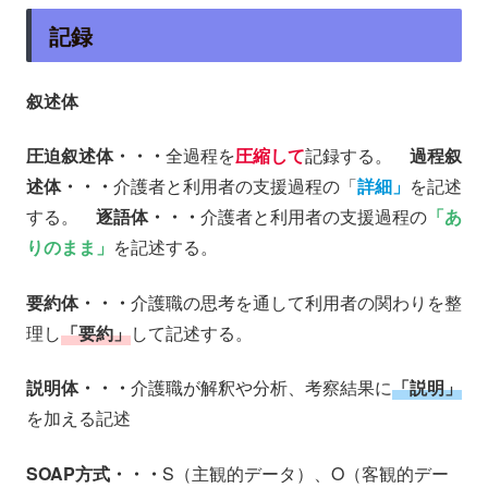
記録
叙述体
圧迫叙述体・・・
全過程を
圧縮して
記録する。
過程叙
述体・・・
介護者と利用者の支援過程の「
詳細」
を記述
する。
逐語体・・・
介護者と利用者の支援過程の
「あ
りのまま」
を記述する。
要約体・・・
介護職の思考を通して利用者の関わりを整
理し
「要約」
して記述する。
説明体・・・
介護職が解釈や分析、考察結果に
「説明」
を加える記述
SOAP方式・・・
S（主観的データ）、O（客観的デー