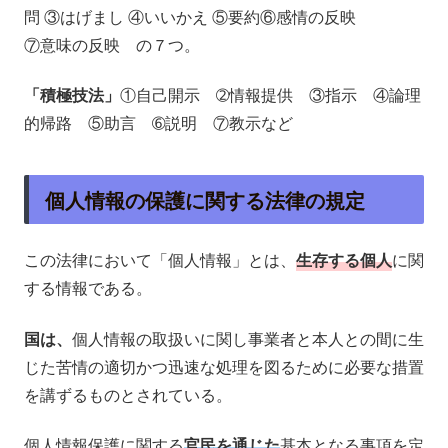
問 ③はげまし ④いいかえ ⑤要約⑥感情の反映
⑦意味の反映 の７つ。
「積極技法」
①自己開示 ➁情報提供 ③指示 ④論理
的帰路 ⑤助言 ➅説明 ⑦教示など
個人情報の保護に関する法律の規定
この法律において「個人情報」とは、
生存する個人
に関
する情報である。
国は、
個人情報の取扱いに関し事業者と本人との間に生
じた苦情の適切かつ迅速な処理を図るために必要な措置
を講ずるものとされている。
個人情報保護に関する
官民を通じた
基本となる事項を定