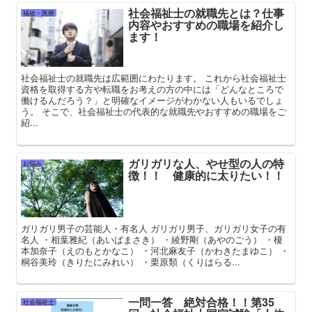
社会福祉士の就職先とは？仕事
福祉・医療
内容やおすすめの職場を紹介し
ます！
社会福祉士の就職先は広範囲にわたります。 これから社会福祉士
資格を取得する方や転職をお考えの方の中には「どんなところで
働けるんだろう？」と明確なイメージがわかない人もいるでしょ
う。 そこで、社会福祉士の代表的な就職先やおすすめの職場をご
紹...
ガリガリな人、やせ型の人の特
お悩み
徴！！ 健康的に太りたい！！
ガリガリ男子の芸能人・有名人 ガリガリ男子、ガリガリ女子の有
名人 ・相葉雅紀（あいばまさき） ・綾野剛（あやのごう） ・榎
本加奈子（えのもとかなこ） ・河北麻友子（かわきたまゆこ） ・
桐谷美玲（きりたにみれい） ・栗原類（くりはらる...
一問一答 絶対合格！！第35
社会福祉士