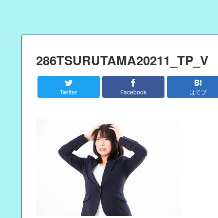
286TSURUTAMA20211_TP_V
Twitter
Facebook
はてブ