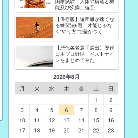
国家試験「人体の構造と機
能及び疾病」編①
【保存版】短距離が速くな
る練習法6選｜才能じゃな
く“やり方”で差がつく！
【歴代各名選手選出】歴代
日本プロ野球 ベストナイ
ンをまとめてみた！！
2026年8月
月
火
水
木
金
土
日
1
2
3
4
5
6
7
8
9
10
11
12
13
14
15
16
17
18
19
20
21
22
23