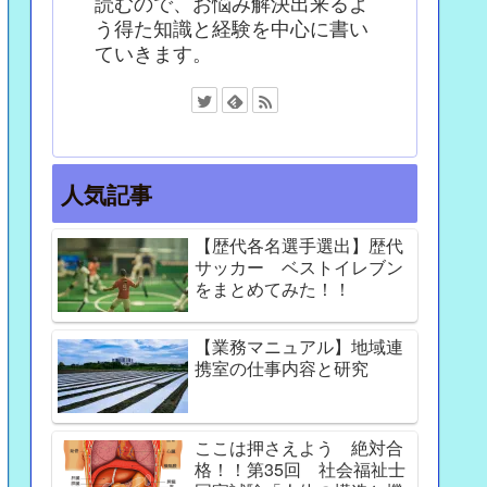
読むので、お悩み解決出来るよ
う得た知識と経験を中心に書い
ていきます。
人気記事
【歴代各名選手選出】歴代
サッカー ベストイレブン
をまとめてみた！！
【業務マニュアル】地域連
携室の仕事内容と研究
ここは押さえよう 絶対合
格！！第35回 社会福祉士