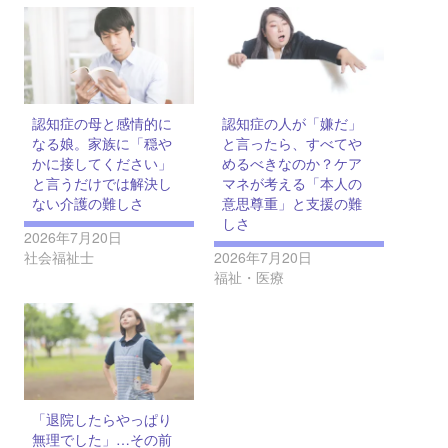
認知症の母と感情的に
認知症の人が「嫌だ」
なる娘。家族に「穏や
と言ったら、すべてや
かに接してください」
めるべきなのか？ケア
と言うだけでは解決し
マネが考える「本人の
ない介護の難しさ
意思尊重」と支援の難
しさ
2026年7月20日
社会福祉士
2026年7月20日
福祉・医療
「退院したらやっぱり
無理でした」…その前