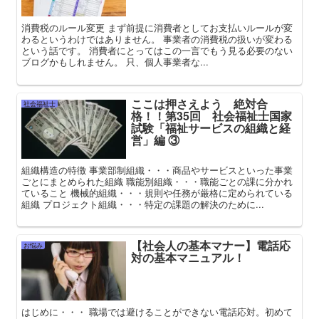
消費税のルール変更 まず前提に消費者としてお支払いルールが変
わるというわけではありません。 事業者の消費税の扱いが変わる
という話です。 消費者にとってはこの一言でもう見る必要のない
ブログかもしれません。 只、個人事業者な...
ここは押さえよう 絶対合
社会福祉士
格！！第35回 社会福祉士国家
試験「福祉サービスの組織と経
営」編 ③
組織構造の特徴 事業部制組織・・・商品やサービスといった事業
ごとにまとめられた組織 職能別組織・・・職能ごとの課に分かれ
ていること 機械的組織・・・規則や任務が厳格に定められている
組織 プロジェクト組織・・・特定の課題の解決のために...
【社会人の基本マナー】電話応
お悩み
対の基本マニュアル！
はじめに・・・ 職場では避けることができない電話応対。初めて