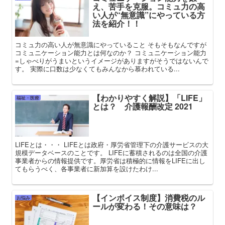
え、苦手を克服。コミュ力の高
い人が“無意識”にやっている方
法を紹介！！
コミュ力の高い人が無意識にやっていること そもそもなんですが
コミュニケーション能力とは何なのか？ コミュニケーション能力
=しゃべりがうまいというイメージがありますがそうではないんで
す。 実際に口数は少なくてもみんなから慕われている...
【わかりやすく解説】「LIFE」
福祉・医療
とは？ 介護報酬改定 2021
LIFEとは・・・ LIFEとは政府・厚労省管理下の介護サービスの大
規模データベースのことです。 LIFEに蓄積されるのは全国の介護
事業者からの情報提供です。厚労省は積極的に情報をLIFEに出し
てもらうべく、各事業者に新加算を設けたわけ...
【インボイス制度】消費税のル
お悩み
ールが変わる！その意味は？