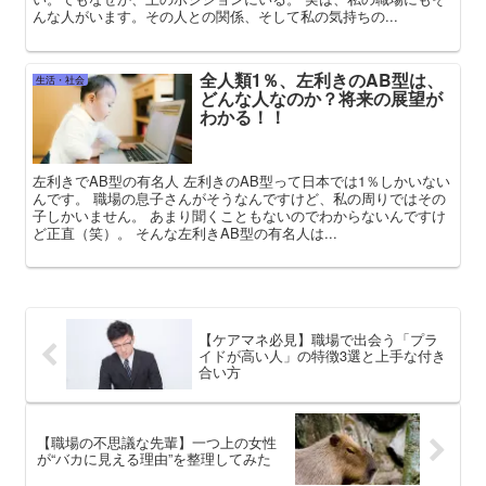
んな人がいます。その人との関係、そして私の気持ちの...
全人類1％、左利きのAB型は、
生活・社会
どんな人なのか？将来の展望が
わかる！！
左利きでAB型の有名人 左利きのAB型って日本では1％しかいない
んです。 職場の息子さんがそうなんですけど、私の周りではその
子しかいません。 あまり聞くこともないのでわからないんですけ
ど正直（笑）。 そんな左利きAB型の有名人は...
【ケアマネ必見】職場で出会う「プラ
イドが高い人」の特徴3選と上手な付き
合い方
【職場の不思議な先輩】一つ上の女性
が“バカに見える理由”を整理してみた