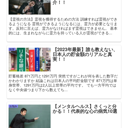
介！！
【霊視の方法】霊視を獲得するための方法 訓練すれば霊視ができ
るようになる 霊視ができるようになるには、霊力が必要となりま
す。反対に言えば、霊力がなければまず霊視はできません。 基本
的には、生まれながらに霊力を持っている人が霊視ができる...
【2023年最新】誰も教えない、
副業
日本人の貯金額のリアルと真
実！！
貯蓄格差 871万円と1291万円 突然ですがこれが何を表した数字だ
かわかりますか 結論これは日本人の平均貯金額です 871万円は単
身世帯、1291万円は2人以上世帯の平均です。 でも一方平均では
なく中央値つまり下から数えてち...
【メンタルヘルス】さくっと分
お悩み
かる！！代表的な心の病気10選