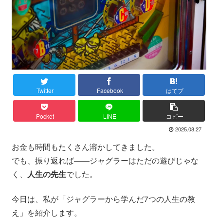
Twitter
Facebook
はてブ
Pocket
LINE
コピー
2025.08.27
お金も時間もたくさん溶かしてきました。
でも、振り返れば――ジャグラーはただの遊びじゃな
く、
人生の先生
でした。
今日は、私が「ジャグラーから学んだ7つの人生の教
え」を紹介します。