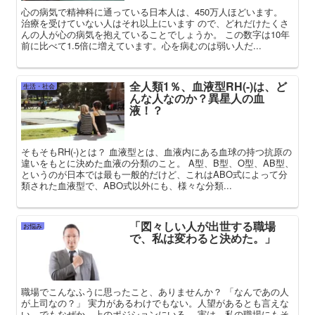
心の病気で精神科に通っている日本人は、450万人ほどいます。
治療を受けていない人はそれ以上にいます ので、どれだけたくさ
んの人が心の病気を抱えていることでしょうか。 この数字は10年
前に比べて1.5倍に増えています。心を病むのは弱い人だ...
全人類1％、血液型RH(-)は、ど
生活・社会
んな人なのか？異星人の血
液！？
そもそもRH(-)とは？ 血液型とは、血液内にある血球の持つ抗原の
違いをもとに決めた血液の分類のこと。 A型、B型、O型、AB型、
というのが日本では最も一般的だけど、これはABO式によって分
類された血液型で、ABO式以外にも、様々な分類...
「図々しい人が出世する職場
お悩み
で、私は変わると決めた。」
職場でこんなふうに思ったこと、ありませんか？ 「なんであの人
が上司なの？」 実力があるわけでもない。人望があるとも言えな
い。でもなぜか、上のポジションにいる。 実は、私の職場にもそ