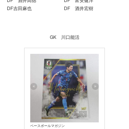
DF 酒井高徳 DF 富安健洋
DF吉田麻也 DF 酒井宏樹
GK 川口能活
ベースボールマガジン