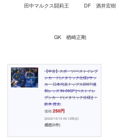
田中マルクス闘莉王 DF 酒井宏樹
GK 楢崎正剛
【中古】スポーツ/ベストイレブ
ンカード(メタリック仕様)/サッ
カー 日本代表チップス2007/浦
和レッズ IN-09SP [ベストイレ
ブンカード(メタリック仕様)] ：
鈴木 啓太.
250円
価格:
(2022/10/15 00:12時点)
感想(0件)