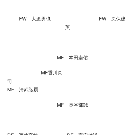
FW 大迫勇也 FW 久保建
英
MF 本田圭佑
MF香川真
司
MF 清武弘嗣
MF 長谷部誠