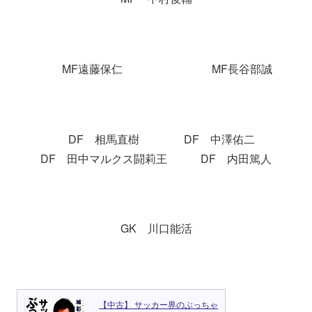
MF遠藤保仁 MF長谷部誠
DF 相馬直樹 DF 中澤佑二
DF 田中マルクス闘莉王 DF 内田篤人
GK 川口能活
【中古】 サッカー界のぶっちゃ