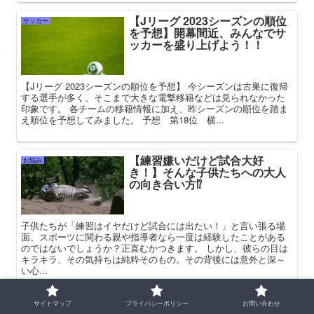
【Jリーグ 2023シーズンの順位
サッカー
を予想】開幕間近、みんなでサ
ッカーを盛り上げよう！！
【Jリーグ 2023シーズンの順位を予想】 今シーズンは古巣に復帰
する選手が多く、そこまで大きな電撃移籍などは見られなかった
印象です。 各チームの移籍情報に加え、昨シーズンの順位を踏ま
え順位を予想してみました。 予想 第18位 横...
【練習嫌いだけど試合大好
お悩み
き！】そんな子供たちへの大人
の向き合い方⁉
子供たちが「練習はイヤだけど試合には出たい！」と言い張る場
面、スポーツに関わる親や指導者なら一度は経験したことがある
のではないでしょうか？正直むかつきます。 しかし、彼らの目は
キラキラ、その気持ちは純粋そのもの。その背後には意外と深～
い心...
サイトマップ
プライバシーポリシー
お問い合わせ
【次の3カ国共催ワールドカッ
サッカー