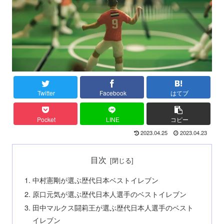
Twitter
Facebook
はてブ
Pocket
LINE
コピー
2023.04.25
2023.04.23
目次
中村憲剛が選ぶ歴代日本ベストイレブン
原口元気が選ぶ歴代日本人選手のベストイレブン
田中マルクス闘莉王が選ぶ歴代日本人選手のベスト
イレブン