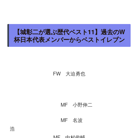
【城彰二が選ぶ歴代ベスト11】過去のW
杯日本代表メンバーからベストイレブン
FW 大迫勇也
MF 小野伸二
MF 名波
浩
MF 中村俊輔