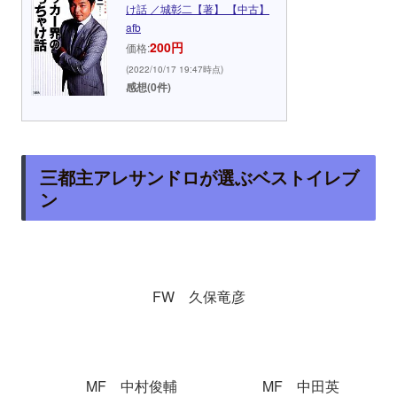
け話 ／城彰二【著】 【中古】
afb
200円
価格:
(2022/10/17 19:47時点)
感想(0件)
三都主アレサンドロが選ぶベストイレブ
ン
FW 久保竜彦
MF 中村俊輔 MF 中田英