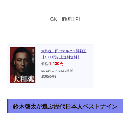
GK 楢崎正剛
大和魂／田中マルクス闘莉王
【1000円以上送料無料】
1,430円
価格:
(2022/10/14 23:59時点)
感想(0件)
鈴木啓太が選ぶ歴代日本人ベストナイン