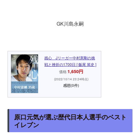
GK川島永嗣
残心 Jリーガー中村憲剛の挑
戦と挫折の1700日 [ 飯尾 篤史 ]
1,650円
価格:
(2022/10/14 23:24時点)
感想(0件)
原口元気が選ぶ歴代日本人選手のベスト
イレブン