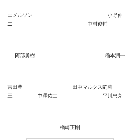
エメルソン 小野伸
二 中村俊輔
阿部勇樹 稲本潤一
吉田豊 田中マルクス闘莉
王 中澤佑二 平川忠亮
楢崎正剛