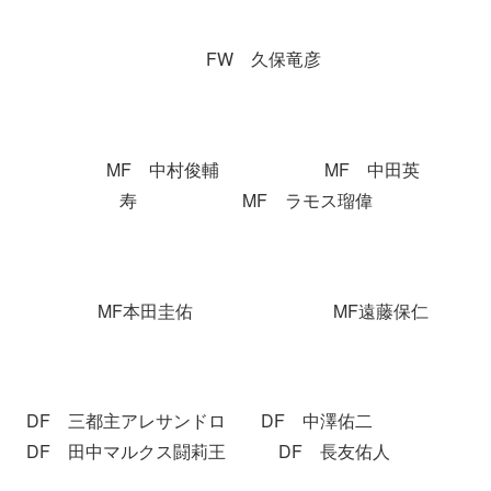
FW 久保竜彦
MF 中村俊輔 MF 中田英
寿 MF ラモス瑠偉
MF本田圭佑 MF遠藤保仁
DF 三都主アレサンドロ DF 中澤佑二
DF 田中マルクス闘莉王 DF 長友佑人