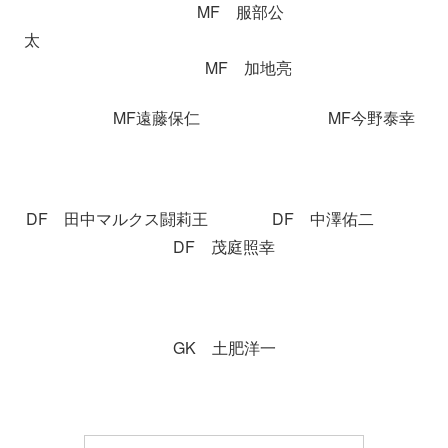
MF 服部公
太
MF 加地亮
MF遠藤保仁 MF今野泰幸
DF 田中マルクス闘莉王 DF 中澤佑二
DF 茂庭照幸
GK 土肥洋一