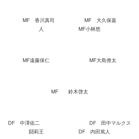
MF 香川真司 MF 大久保嘉
人 MF小林悠
MF遠藤保仁 MF大島僚太
MF 鈴木啓太
DF 中澤佑二 DF 田中マルクス
闘莉王 DF 内田篤人