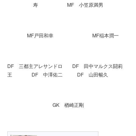
寿 MF 小笠原満男
MF戸田和幸 MF稲本潤一
DF 三都主アレサンドロ DF 田中マルクス闘莉
王 DF 中澤佑二 DF 山田暢久
GK 楢崎正剛