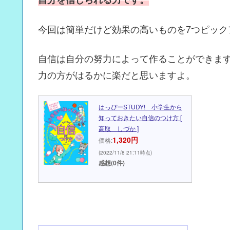
今回は簡単だけど効果の高いものを7つピック
自信は自分の努力によって作ることができま
力の方がはるかに楽だと思いますよ。
はっぴーSTUDY! 小学生から
知っておきたい自信のつけ方 [
高取 しづか ]
1,320円
価格:
(2022/11/8 21:11時点)
感想(0件)