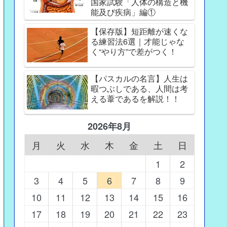
国家試験「人体の構造と機
能及び疾病」編①
【保存版】短距離が速くな
る練習法6選｜才能じゃな
く“やり方”で差がつく！
【パスカルの名言】人生は
暇つぶしである、人間は考
える葦であるを解説！！
2026年8月
月
火
水
木
金
土
日
1
2
3
4
5
6
7
8
9
10
11
12
13
14
15
16
17
18
19
20
21
22
23