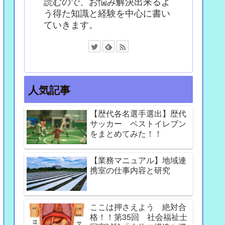
読むので、お悩み解決出来るよ
う得た知識と経験を中心に書い
ていきます。
人気記事
【歴代各名選手選出】歴代
サッカー ベストイレブン
をまとめてみた！！
【業務マニュアル】地域連
携室の仕事内容と研究
ここは押さえよう 絶対合
格！！第35回 社会福祉士