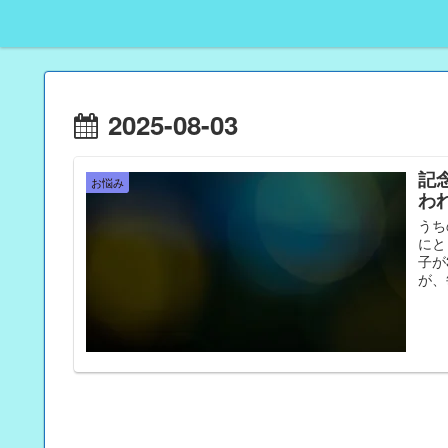
2025-08-03
記
お悩み
わ
うち
にと
子が
が、