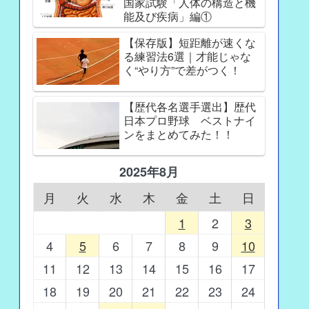
国家試験「人体の構造と機
能及び疾病」編①
【保存版】短距離が速くな
る練習法6選｜才能じゃな
く“やり方”で差がつく！
【歴代各名選手選出】歴代
日本プロ野球 ベストナイ
ンをまとめてみた！！
2025年8月
月
火
水
木
金
土
日
1
2
3
4
5
6
7
8
9
10
11
12
13
14
15
16
17
18
19
20
21
22
23
24