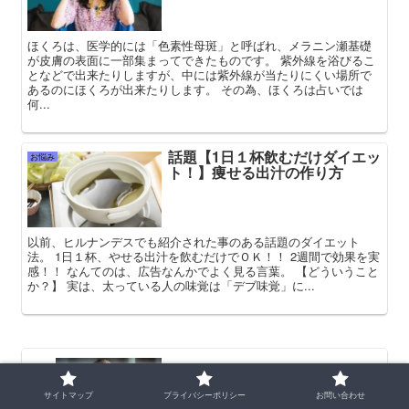
ほくろは、医学的には「色素性母斑」と呼ばれ、メラニン瀬基礎
が皮膚の表面に一部集まってできたものです。 紫外線を浴びるこ
となどで出来たりしますが、中には紫外線が当たりにくい場所で
あるのにほくろが出来たりします。 その為、ほくろは占いでは
何...
話題【1日１杯飲むだけダイエッ
お悩み
ト！】痩せる出汁の作り方
以前、ヒルナンデスでも紹介された事のある話題のダイエット
法。 1日１杯、やせる出汁を飲むだけでＯＫ！！ 2週間で効果を実
感！！ なんてのは、広告なんかでよく見る言葉。 【どういうこと
か？】 実は、太っている人の味覚は「デブ味覚」に...
【大人の発達障害】親が発達障害であ
る5つのサイン
サイトマップ
プライバシーポリシー
お問い合わせ