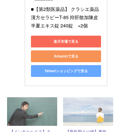
■【第2類医薬品】 クラシエ薬品 
漢方セラピーT-85 抑肝散加陳皮
半夏エキス錠 240錠　×2個
楽天市場で見る
Amazonで見る
Yahoo!ショッピングで見る
【メンタルヘルス】さ
【更年期うつ病】更年