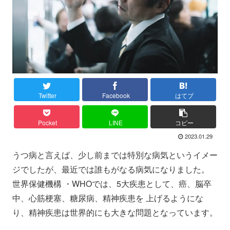
Twitter
Facebook
はてブ
Pocket
LINE
コピー
2023.01.29
うつ病と言えば、少し前までは特別な病気というイメー
ジでしたが、最近では誰もがなる病気になりました。
世界保健機構 ・WHOでは、5大疾患として、癌、脳卒
中、心筋梗塞、糖尿病、精神疾患を 上げるようにな
り、精神疾患は世界的にも大きな問題となっています。