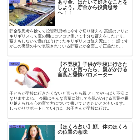
あり金、はたいて好きなことを
お悩み
しよう。貯金から投資思考
へ！！
貯金型思考を捨てて投資型思考に今すぐ切り替えろ 寓話のアリと
キリギリスって夏の間にコツコツ働いて十分な蓄えをしたアリ、
蓄えもしないで遊びほうけてたキリギリスは飢え死に！！ 話です
がこの寓話の中で表現されている貯蓄とか金面こそ正義だと...
【不登校】子供が学校に行きた
お悩み
くないと言ったら、親がかける
言葉と愛情バロメーター
子どもが学校に行きたくないと言ったら親 としてやっぱり不安に
なりますよね。 今回はそんな言葉に対してを親がかける言葉や乗
り越えられる心の育て方について書いていきたいとおもいます。
しっかりサポートしていけば、お子さんが学校に行け...
【ほくろ占い】顔、体のほくろ
生活・社会
の位置の意味