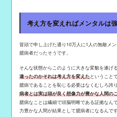
考え方を変えればメンタルは
冒頭で申し上げた通り10万人に1人の無敵メ
臆病者だったそうです。
そんな状態からこのように大きな変貌を遂げ
ということ
違ったのかそれは考え方を変えた
臆病であることを恥じる必要はなくむしろ誇
病者とは実は頭が良く想像力が豊かな人間の
臆病なことは繊細で頭脳明晰である証拠なん
力豊かな人間が結果として臆病者になるんで