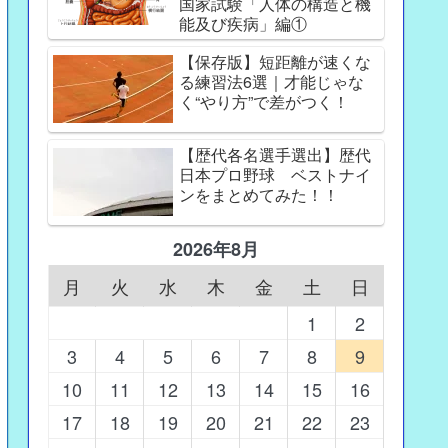
国家試験「人体の構造と機
能及び疾病」編①
【保存版】短距離が速くな
る練習法6選｜才能じゃな
く“やり方”で差がつく！
【歴代各名選手選出】歴代
日本プロ野球 ベストナイ
ンをまとめてみた！！
2026年8月
月
火
水
木
金
土
日
1
2
3
4
5
6
7
8
9
10
11
12
13
14
15
16
17
18
19
20
21
22
23