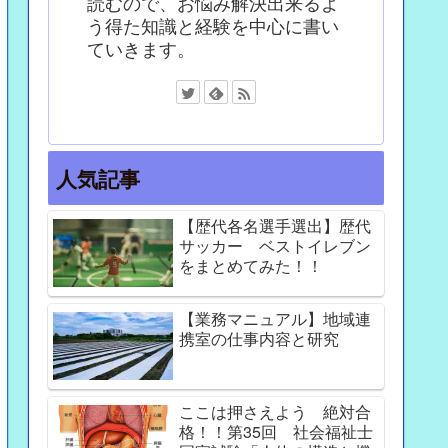
読むので、お悩み解決出来るよ
う得た知識と経験を中心に書い
ていきます。
人気記事
【歴代各名選手選出】歴代
サッカー ベストイレブン
をまとめてみた！！
【業務マニュアル】地域連
携室の仕事内容と研究
ここは押さえよう 絶対合
格！！第35回 社会福祉士