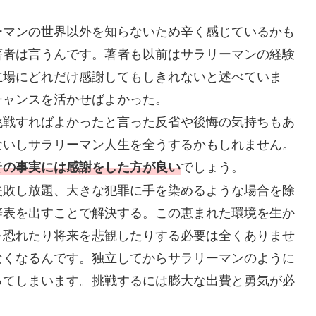
ーマンの世界以外を知らないため辛く感じているかも
著者は言うんです。著者も以前はサラリーマンの経験
立場にどれだけ感謝してもしきれないと述べていま
チャンスを活かせばよかった。
挑戦すればよかったと言った反省や後悔の気持ちもあ
ないしサラリーマン人生を全うするかもしれません。
でしょう。
その事実には感謝をした方が良い
失敗し放題、大きな犯罪に手を染めるような場合を除
辞表を出すことで解決する。この恵まれた環境を生か
を恐れたり将来を悲観したりする必要は全くありませ
なくなるんです。独立してからサラリーマンのように
ってしまいます。挑戦するには膨大な出費と勇気が必