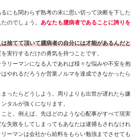
あるにも関わらず熟考の末に思い切って決断を下した
れたのでしょう。
あなたも臆病者であることに誇りを
えは捨てて頂いて臆病者の自分には才能があるんだと
実を実行するだけの勇気を持つことです。
サラリーマンになる人であれば様々な悩みや不安を抱
分はやれるだろうか営業ノルマを達成できなかったら
しまったらどうしよう。周りよりも出世が遅れたら嫌
メンタルが強くになります。
うこと。例えば、先ほどのような心配事がすべて現実
変な失敗をしてしまってもあなたは逮捕もされなけれ
ラリーマンは会社から給料をもらい勉強までさせても