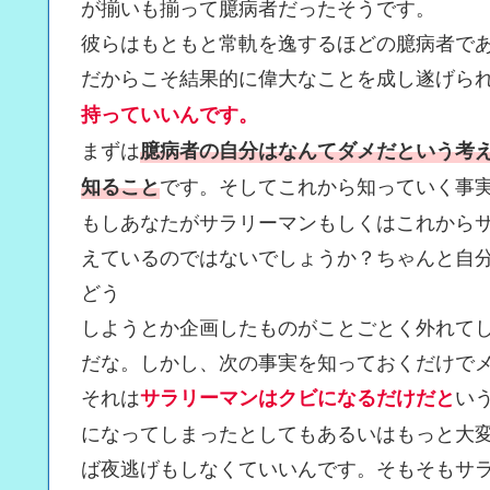
が揃いも揃って臆病者だったそうです。
彼らはもともと常軌を逸するほどの臆病者で
だからこそ結果的に偉大なことを成し遂げら
持っていいんです。
まずは
臆病者の自分はなんてダメだという考
です。そしてこれから知っていく事
知ること
もしあなたがサラリーマンもしくはこれから
えているのではないでしょうか？ちゃんと自
どう
しようとか企画したものがことごとく外れて
だな。しかし、次の事実を知っておくだけで
それは
い
サラリーマンはクビになるだけだと
になってしまったとしてもあるいはもっと大
ば夜逃げもしなくていいんです。そもそもサ