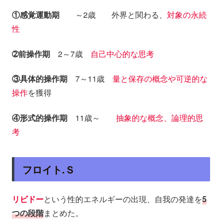
①感覚運動期
～2歳 外界と関わる、
対象の永続
性
➁前操作期
2～7歳
自己中心的な思考
③具体的操作期
7～11歳
量と保存の概念や可逆的な
操作
を獲得
④形式的操作期
11歳～
抽象的な概念、論理的思
考
フロイト.Ｓ
リビドー
という性的エネルギーの出現、自我の発達を
5
つの段階
まとめた。