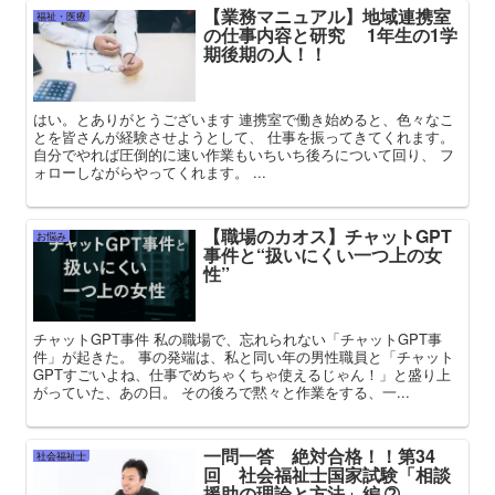
【業務マニュアル】地域連携室
福祉・医療
の仕事内容と研究 1年生の1学
期後期の人！！
はい。とありがとうございます 連携室で働き始めると、色々なこ
とを皆さんが経験させようとして、 仕事を振ってきてくれます。
自分でやれば圧倒的に速い作業もいちいち後ろについて回り、 フ
ォローしながらやってくれます。 ...
【職場のカオス】チャットGPT
お悩み
事件と“扱いにくい一つ上の女
性”
チャットGPT事件 私の職場で、忘れられない「チャットGPT事
件」が起きた。 事の発端は、私と同い年の男性職員と「チャット
GPTすごいよね、仕事でめちゃくちゃ使えるじゃん！」と盛り上
がっていた、あの日。 その後ろで黙々と作業をする、一...
一問一答 絶対合格！！第34
社会福祉士
回 社会福祉士国家試験「相談
援助の理論と方法」編 ➁