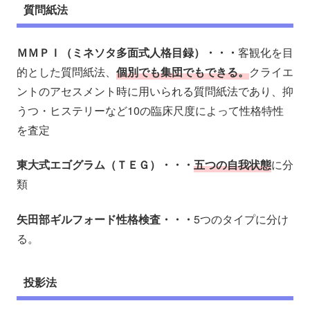
質問紙法
ＭＭＰＩ（ミネソタ多面式人格目録）・・・
客観化を目
的とした質問紙法、
個別でも集団でもできる。
クライエ
ントのアセスメント時に用いられる質問紙法であり、抑
うつ・ヒステリーなど10の臨床尺度によって性格特性
を査定
東大式エゴグラム（ＴＥＧ）・・・
五つの自我状態
に分
類
矢田部ギルフォード性格検査・・・
5つのタイプに分け
る。
投影法