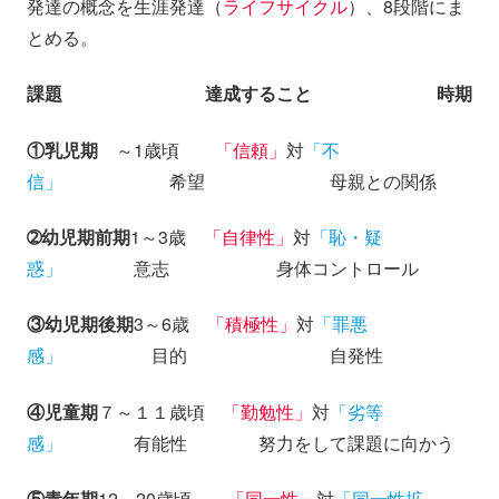
発達の概念を生涯発達（
ライフサイクル
）、8段階にま
とめる。
課題 達成すること 時期
①乳児期
～1歳頃
「信頼」
対
「不
信」
希望 母親との関係
➁幼児期前期
1～3歳
「自律性」
対
「恥・疑
惑」
意志 身体コントロール
③幼児期後期
3～6歳
「積極性」
対
「罪悪
感」
目的 自発性
④児童期
７～１１歳頃
「勤勉性」
対
「劣等
感」
有能性 努力をして課題に向かう
⑤青年期
12～20歳頃
「同一性」
対
「同一性拡