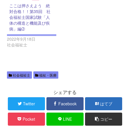
ここは押さえよう 絶
対合格！！第35回 社
会福祉士国家試験「人
体の構造と機能及び疾
病」編➁
2022年9月18日
社会福祉士
社会福祉士
福祉・医療
シェアする
Twitter
Facebook
はてブ
Pocket
LINE
コピー