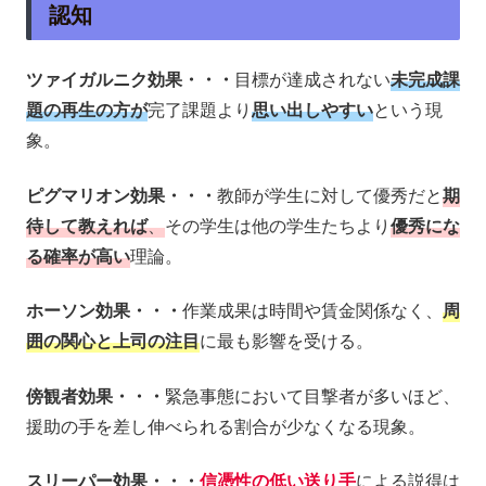
認知
ツァイガルニク効果・・・
目標が達成されない
未完成課
題の再生の方が
完了課題より
思い出しやすい
という現
象。
ピグマリオン効果・・・
教師が学生に対して優秀だと
期
待して教えれば
、
その学生は他の学生たちより
優秀にな
る確率が高い
理論。
ホーソン効果・・・
作業成果は時間や賃金関係なく、
周
囲の関心と上司の注目
に最も影響を受ける。
傍観者効果・・・
緊急事態において目撃者が多いほど、
援助の手を差し伸べられる割合が少なくなる現象。
スリーパー効果・・・
信憑性の低い送り手
による説得は