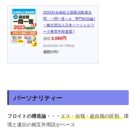
2023社会福祉士国家試験過去
問 一問一答＋α 専門科目編 [
一般社団法人日本ソーシャルワ
ーク教育学校連盟 ]
3,080円
価格:
(2022/8/22 20:12時点)
感想(0件)
パーソナリティー
フロイトの構造論・・・
エス・自我・超自我の区別。
環
境と遺伝の相互作用説がベース