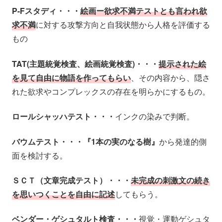
P-Fスタディ・・・
絵画ー欲求不満テストとも言われ欲
求不満
に対する攻撃方向と自我状態から人格を評価する
もの
TAT(主題統覚検査、絵画統覚検査)・・・
提示された絵
を見て自由に物語を作ってもらい
、その内容から、隠さ
れた欲求やコンプレックスの存在を明らかにするもの。
ロールシャッハテスト・・・
インクの染みで判断。
バウムテスト・・・『1本の実のなる樹』
から発達的側
面を検討する。
ＳＣＴ（文章完成テスト）・・・
未完成の刺激文の続き
を思いつくことを自由に記述
してもらう。
ベンダー・ゲシュタルト検査・・・
視覚・運動ゲシュタ