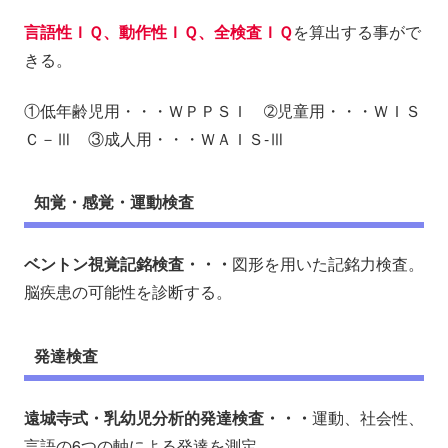
言語性ＩＱ、動作性ＩＱ、全検査ＩＱ
を算出する事がで
きる。
①低年齢児用・・・ＷＰＰＳＩ ➁児童用・・・ＷＩＳ
Ｃ－Ⅲ ③成人用・・・ＷＡＩＳ-Ⅲ
知覚・感覚・運動検査
ベントン視覚記銘検査・・・
図形を用いた記銘力検査。
脳疾患の可能性を診断する。
発達検査
遠城寺式・乳幼児分析的発達検査・・・
運動、社会性、
言語の6つの軸による発達を測定。