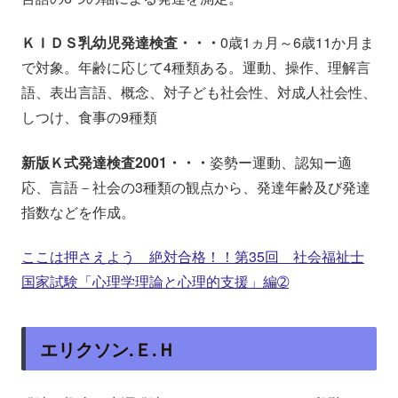
ＫＩＤＳ乳幼児発達検査・・・
0歳1ヵ月～6歳11か月ま
で対象。年齢に応じて4種類ある。運動、操作、理解言
語、表出言語、概念、対子ども社会性、対成人社会性、
しつけ、食事の9種類
新版Ｋ式発達検査2001・・・
姿勢ー運動、認知ー適
応、言語－社会の3種類の観点から、発達年齢及び発達
指数などを作成。
ここは押さえよう 絶対合格！！第35回 社会福祉士
国家試験「心理学理論と心理的支援」編➁
エリクソン.Ｅ.Ｈ