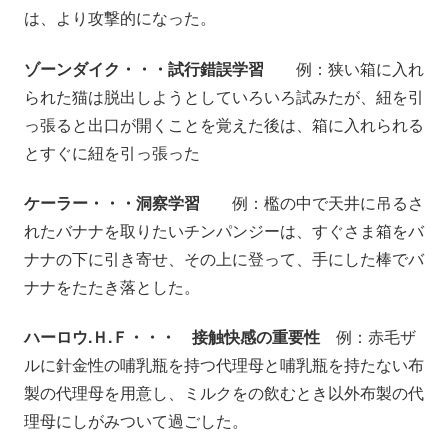
は、より攻撃的になった。
ゾーンダイク・・・試行錯誤学習
例：狭い箱に入れ
られた猫は脱出しようとしていろいろ試みたが、紐を引
っ張ると出口が開くことを覚えた後は、箱に入れられる
とすぐに紐を引っ張った
ケーラー・・・洞察学習
例：檻の中で天井に吊るさ
れたバナナを取りたいチンパンジーは、すぐさま箱をバ
ナナの下に引き寄せ、その上に登って、手にした棒でバ
ナナをたたき落とした。
ハーロウ.Ｈ.Ｆ・・・ 接触快感の重要性
例：赤毛ザ
ルに針金性の哺乳瓶を持つ代理母と哺乳瓶を持たない布
製の代理母を用意し、ミルクをの飲むとき以外布製の代
理母にしがみついて過ごした。