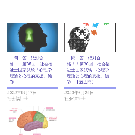
一問一答 絶対合
一問一答 絶対合
格！！第35回 社会福
格！！第36回 社会福
祉士国家試験「心理学
祉士国家試験「心理学
理論と心理的支援」編
理論と心理的支援」編
③
➁ 【過去問】
2022年9月17日
2023年6月25日
社会福祉士
社会福祉士