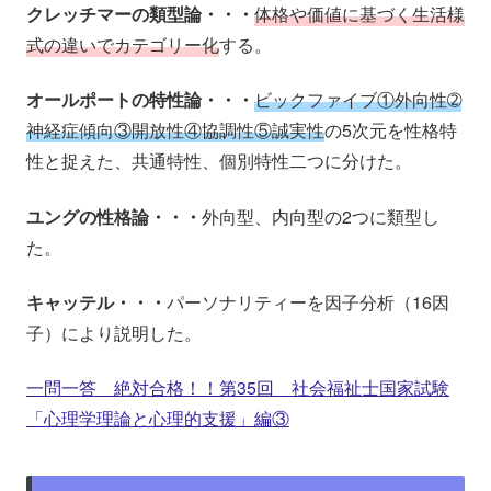
クレッチマーの類型論・・・
体格や価値に基づく生活様
式の違いでカテゴリー化
する。
オールポートの特性論・・・
ビックファイブ①外向性➁
神経症傾向③開放性④協調性⑤誠実性
の5次元を性格特
性と捉えた、共通特性、個別特性二つに分けた。
ユングの性格論・・・
外向型、内向型の2つに類型し
た。
キャッテル・・・
パーソナリティーを因子分析（16因
子）により説明した。
一問一答 絶対合格！！第35回 社会福祉士国家試験
「心理学理論と心理的支援」編③