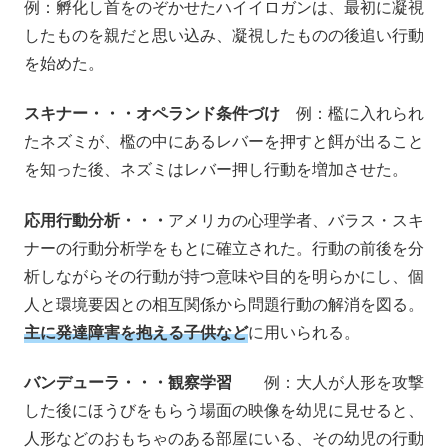
例：孵化し首をのぞかせたハイイロガンは、最初に凝視
したものを親だと思い込み、凝視したものの後追い行動
を始めた。
スキナー・・・オペランド条件づけ
例：檻に入れられ
たネズミが、檻の中にあるレバーを押すと餌が出ること
を知った後、ネズミはレバー押し行動を増加させた。
応用行動分析・・・
アメリカの心理学者、バラス・スキ
ナーの行動分析学をもとに確立された。行動の前後を分
析しながらその行動が持つ意味や目的を明らかにし、個
人と環境要因との相互関係から問題行動の解消を図る。
主に発達障害を抱える子供など
に用いられる。
バンデューラ・・・観察学習
例：大人が人形を攻撃
した後にほうびをもらう場面の映像を幼児に見せると、
人形などのおもちゃのある部屋にいる、その幼児の行動