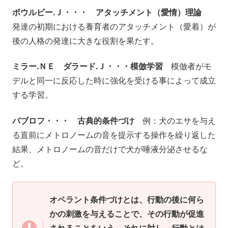
ボウルビー.Ｊ・・・ アタッチメント（愛情）理論
発達の初期における養育者のアタッチメント（愛着）が
後の人格の発達に大きな役割を果たす。
ミラー.ＮＥ ダラード.Ｊ・・・模倣学習
模倣者がモ
デルと同一に反応した時に強化を受ける事によって成立
する学習。
パブロフ・・・ 古典的条件づけ
例：犬のエサを与え
る直前にメトロノームの音を提示する操作を繰り返した
結果、メトロノームの音だけで犬が唾液分泌させるな
ど。
オペラント条件づけとは、行動の後に何ら
かの刺激を与えることで、その行動が促進
されることをいう
。それに対し、行動とは