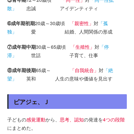
散」
忠誠 アイデンティティ
➅成年期初期
20歳～30歳頃
「親密性」
対
「孤
独」
愛 結婚、人間関係の形成
⑦成年期中期
30歳～65歳頃
「生殖性」
対
「停
滞」
世話 子育て、仕事
⑧成年期後期
65歳～
「自我統合」
対
「絶
望」
英和 人生の意味や価値を見出す
ピアジェ、Ｊ
子どもの
感覚運動
から、
思考、認知
の発達を
4つの段階
にまとめた。