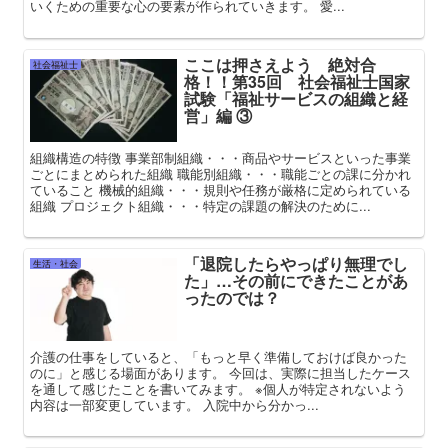
いくための重要な心の要素が作られていきます。 愛...
ここは押さえよう 絶対合
社会福祉士
格！！第35回 社会福祉士国家
試験「福祉サービスの組織と経
営」編 ③
組織構造の特徴 事業部制組織・・・商品やサービスといった事業
ごとにまとめられた組織 職能別組織・・・職能ごとの課に分かれ
ていること 機械的組織・・・規則や任務が厳格に定められている
組織 プロジェクト組織・・・特定の課題の解決のために...
「退院したらやっぱり無理でし
生活・社会
た」…その前にできたことがあ
ったのでは？
介護の仕事をしていると、「もっと早く準備しておけば良かった
のに」と感じる場面があります。 今回は、実際に担当したケース
を通して感じたことを書いてみます。 ※個人が特定されないよう
内容は一部変更しています。 入院中から分かっ...