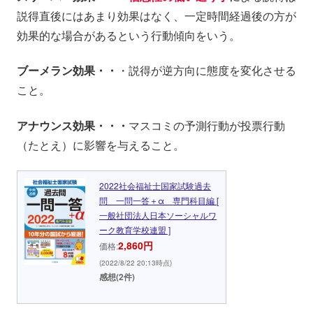
説得直後にはあまり効果はなく、一定時間経過後の方が
効果的な場合があるという行動傾向をいう。
ブーメラン効果・・
・説得が逆方向に態度を変化させる
こと。
アナウンス効果・・・
マスコミの予測行動が投票行動
（たとえ）に影響を与えること。
2022社会福祉士国家試験過去
問 一問一答＋α 専門科目編 [
一般社団法人日本ソーシャルワ
ーク教育学校連盟 ]
2,860円
価格:
(2022/8/22 20:13時点)
感想(2件)