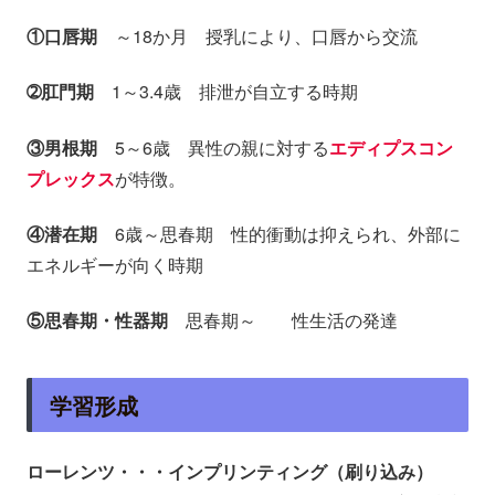
①口唇期
～18か月 授乳により、口唇から交流
➁肛門期
1～3.4歳 排泄が自立する時期
③男根期
5～6歳 異性の親に対する
エディプスコン
プレックス
が特徴。
④潜在期
6歳～思春期 性的衝動は抑えられ、外部に
エネルギーが向く時期
⑤思春期・性器期
思春期～ 性生活の発達
学習形成
ローレンツ・・・インプリンティング（刷り込み）