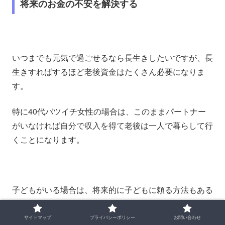
将来のお金の不安を解決する
いつまでも元気で過ごせるなら長生きしたいですが、長
生きすればするほど老後資金はたくさん必要になりま
す。
特に40代バツイチ女性の場合は、このままパートナー
がいなければ自分で収入を得て老後は一人で暮らして行
くことになります。
子どもがいる場合は、将来的に子どもに頼る方法もある
かもしれませんが、今の日本の状況を考えると子どもに
頼るというのも厚かましい気がします。
サイトマップ
プライバシーポリシー
お問い合わせ