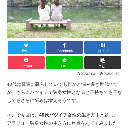
Twitter
Facebook
はてブ
Pocket
LINE
コピー
2023.01.31
2023.01.30
40代は普通に暮らしていても何かと悩み多き世代です
が、さらにバツイチで独身女性となると子持ちでも子な
しでもさらに悩みは増えそうです。
そこで今回は、
40代バツイチ女性の生き方！
と題し、
アラフォー独身女性の生き方に焦点をあててみました。