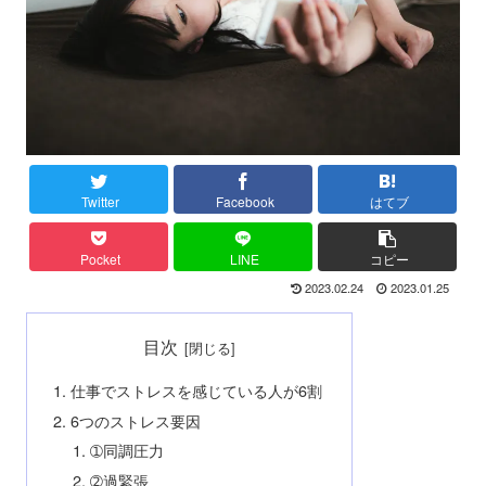
Twitter
Facebook
はてブ
Pocket
LINE
コピー
2023.02.24
2023.01.25
目次
仕事でストレスを感じている人が6割
6つのストレス要因
➀同調圧力
➁過緊張