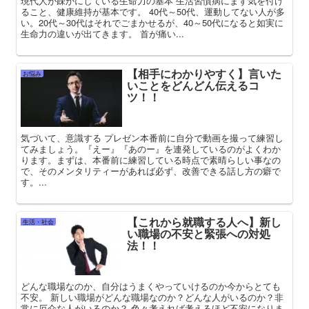
現代人が疎かにしている生命力の基本 生活習慣病にまず気を付け
ること、健康維持が基本です。 40代～50代、運動してない人が多
い。20代～30代はそれでごまかせるが、40～50代になると如実に
生命力の違いが出てきます。 首が痛い...
【相手にわかりやすく】言いた
お悩み
いことをどんどん伝えるコ
ツ！！
気づいて、意識する プレゼン本番前に自分で動画を撮って練習し
てみましょう。『えー』『あのー』を連発しているのがよくわか
ります。まずは、本番前に練習している時点で素晴らしい事なの
で、そのメンタリティーがあれば必ず、改善できる話し方の癖で
す。...
【これから就職する人へ】新し
生活・社会
い職場の不安と緊張への対処
法！！
どんな職場なのか、自分はうまくやっていけるのか今からとても
不安。 新しい職場がどんな職場なのか？どんな人がいるのか？非
常に厄介な人がいるのか？ 色々考えれば考えるほど不安になりま