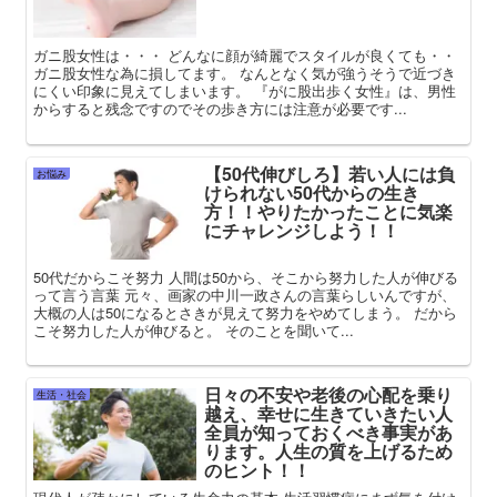
ガニ股女性は・・・ どんなに顔が綺麗でスタイルが良くても・・
ガニ股女性な為に損してます。 なんとなく気が強うそうで近づき
にくい印象に見えてしまいます。 『がに股出歩く女性』は、男性
からすると残念ですのでその歩き方には注意が必要です...
【50代伸びしろ】若い人には負
お悩み
けられない50代からの生き
方！！やりたかったことに気楽
にチャレンジしよう！！
50代だからこそ努力 人間は50から、そこから努力した人が伸びる
って言う言葉 元々、画家の中川一政さんの言葉らしいんですが、
大概の人は50になるとさきが見えて努力をやめてしまう。 だから
こそ努力した人が伸びると。 そのことを聞いて...
日々の不安や老後の心配を乗り
生活・社会
越え、幸せに生きていきたい人
全員が知っておくべき事実があ
ります。人生の質を上げるため
のヒント！！