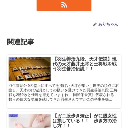
ありちゃん
関連記事
【羽生善治九段、天才伝説】現
将棋
代の天才藤井王将と王将戦を戦
う羽生善治伝説！！
羽生善治9×9の盤上にすべてを捧げた天才が集いし世界の頂点に君
臨し、天才の代名詞としての扱いを受けてきた羽生善治九段 王将
戦も2勝2敗と佳境を迎えていますね。 国民栄誉賞に代表される
数々の偉大な功績を残してきた羽生さんですがこの半生を振...
【ガニ股歩き矯正】がに股女性
お悩み
は損している！！ 歩き方の治
し方！！