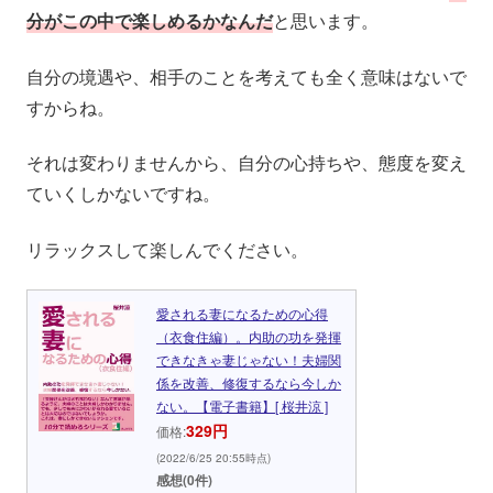
分がこの中で楽しめるかなんだ
と思います。
自分の境遇や、相手のことを考えても全く意味はないで
すからね。
それは変わりませんから、自分の心持ちや、態度を変え
ていくしかないですね。
リラックスして楽しんでください。
愛される妻になるための心得
（衣食住編）。内助の功を発揮
できなきゃ妻じゃない！夫婦関
係を改善、修復するなら今しか
ない。【電子書籍】[ 桜井涼 ]
329円
価格:
(2022/6/25 20:55時点)
感想(0件)