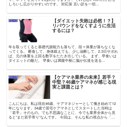
しろいし広がりやすいのです。 対応策 言い訳を一切...
【ダイエット失敗は必然！？】
お悩み
リバウンドをなくすように生活
するには？
年を取ってくると基礎代謝能力も落ちて、段々体重が落ちなくな
ってくる。 断食して、身体鍛えても、少し油断して、2.3日サボれ
ば、元の体重を上回る数字をたたき出している。 まず、早食いは
ダイエットの敵だ。 早食いは満腹中枢に脳が伝達を送る...
【ケアマネ業界の未来】若手？
お悩み
中堅？46歳ケアマネが感じる現
実と課題とは？
こんにちは。私は現在46歳、ケアマネジャーとして働き始めて12
年になります。34歳で居宅ケアマネとしてスタートした当時は
「若手」そのもの。でも不思議なことに、今でも業界全体から見
ると“まだ若手寄り”なんです。 今回は、そんな私の視点から「...