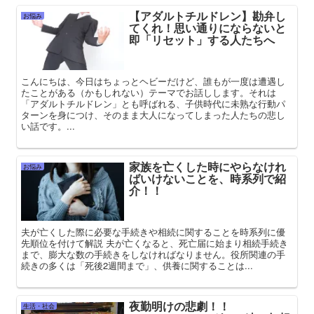
【アダルトチルドレン】勘弁し
お悩み
てくれ！思い通りにならないと
即「リセット」する人たちへ
こんにちは、今日はちょっとヘビーだけど、誰もが一度は遭遇し
たことがある（かもしれない）テーマでお話しします。それは
「アダルトチルドレン」とも呼ばれる、子供時代に未熟な行動パ
ターンを身につけ、そのまま大人になってしまった人たちの悲し
い話です。...
家族を亡くした時にやらなけれ
お悩み
ばいけないことを、時系列で紹
介！！
夫が亡くした際に必要な手続きや相続に関することを時系列に優
先順位を付けて解説 夫が亡くなると、死亡届に始まり相続手続き
まで、膨大な数の手続きをしなければなりません。役所関連の手
続きの多くは「死後2週間まで」、供養に関することは...
夜勤明けの悲劇！！
生活・社会