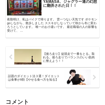
YAMASA、ジャグラー連の幻想
に翻弄された日！！
夜勤明け、私はバイクで帰ります。 雲一つない天気です ポケモン
goしながら、散歩しました ススキがしなっていて秋から冬に変わ
ろうとしています。 唯一のお小遣いです。 最近職場の人の影響を
受けて、 ...
【後ろ走り】徒競走で一番をとる。取
れる。後ろ走りでバランスのいい筋肉
に整えよう！！
話題のダイエット法３選！ダイエット
は食事が9割【やせる食べ方を知る】
コメント