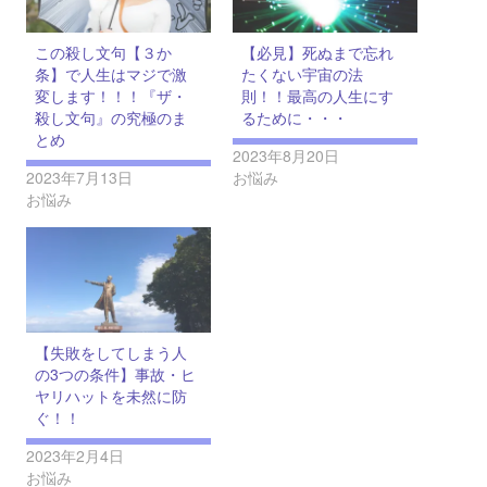
この殺し文句【３か
【必見】死ぬまで忘れ
条】で人生はマジで激
たくない宇宙の法
変します！！！『ザ・
則！！最高の人生にす
殺し文句』の究極のま
るために・・・
とめ
2023年8月20日
2023年7月13日
お悩み
お悩み
【失敗をしてしまう人
の3つの条件】事故・ヒ
ヤリハットを未然に防
ぐ！！
2023年2月4日
お悩み