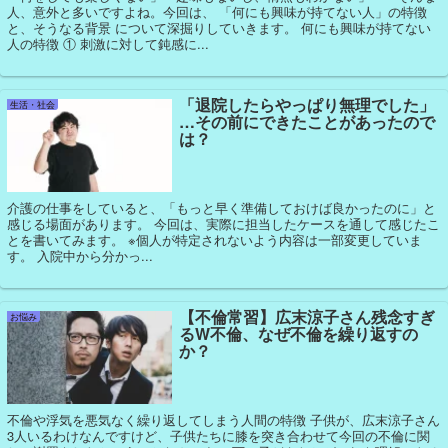
人、意外と多いですよね。今回は、 「何にも興味が持てない人」の特徴
と、そうなる背景 について深掘りしていきます。 何にも興味が持てない
人の特徴 ① 刺激に対して鈍感に...
「退院したらやっぱり無理でした」
生活・社会
…その前にできたことがあったので
は？
介護の仕事をしていると、「もっと早く準備しておけば良かったのに」と
感じる場面があります。 今回は、実際に担当したケースを通して感じたこ
とを書いてみます。 ※個人が特定されないよう内容は一部変更していま
す。 入院中から分かっ...
【不倫常習】広末涼子さん残念すぎ
お悩み
るW不倫、なぜ不倫を繰り返すの
か？
不倫や浮気を悪気なく繰り返してしまう人間の特徴 子供が、広末涼子さん
3人いるわけなんですけど、子供たちに膝を突き合わせて今回の不倫に関