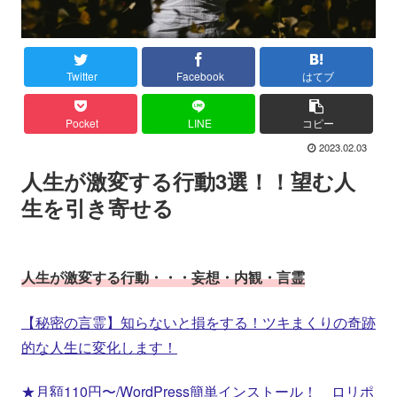
Twitter
Facebook
はてブ
Pocket
LINE
コピー
2023.02.03
人生が激変する行動3選！！望む人
生を引き寄せる
人生が激変する行動・・・妄想・内観・言霊
【秘密の言霊】知らないと損をする！ツキまくりの奇跡
的な人生に変化します！
★月額110円〜/WordPress簡単インストール！ ロリポ