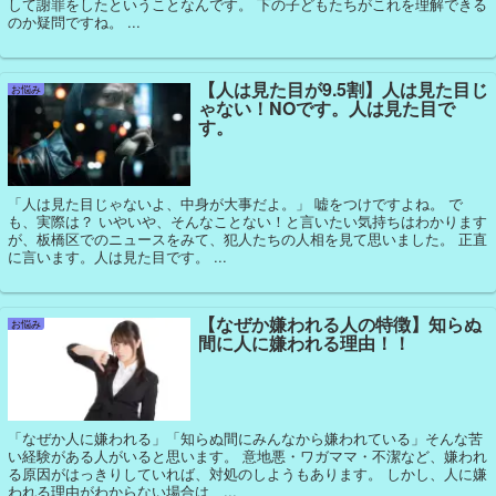
して謝罪をしたということなんです。 下の子どもたちがこれを理解できる
のか疑問ですね。 ...
【人は見た目が9.5割】人は見た目じ
お悩み
ゃない！NOです。人は見た目で
す。
「人は見た目じゃないよ、中身が大事だよ。」 嘘をつけですよね。 で
も、実際は？ いやいや、そんなことない！と言いたい気持ちはわかります
が、板橋区でのニュースをみて、犯人たちの人相を見て思いました。 正直
に言います。人は見た目です。 ...
【なぜか嫌われる人の特徴】知らぬ
お悩み
間に人に嫌われる理由！！
「なぜか人に嫌われる」「知らぬ間にみんなから嫌われている」そんな苦
い経験がある人がいると思います。 意地悪・ワガママ・不潔など、嫌われ
る原因がはっきりしていれば、対処のしようもあります。 しかし、人に嫌
われる理由がわからない場合は、...