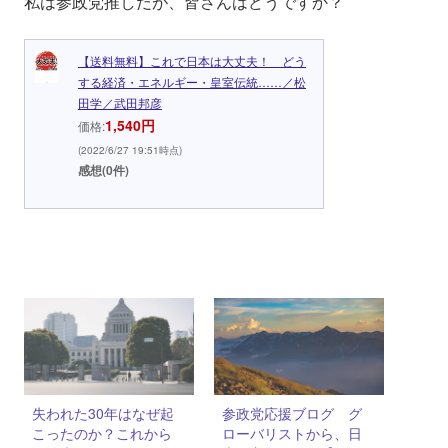
私は参政党推しだが、皆さんはどうですか？
【送料無料】これで日本は大丈夫！ どう
する経済・エネルギー・皇室伝統……／松
田学／武田邦彦
1,540円
価格:
(2022/6/27 19:51時点)
感想(0件)
失われた30年はなぜ起
参政党応援ブログ グ
こったのか？これから
ローバリストから、日