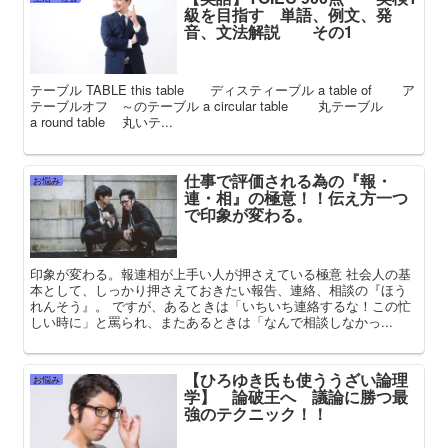
級を目指す 単語、例文、発
音、文法解説 その1
テーブル TABLE this table ディスティーブル a table of ア
テーブルオフ ～のテーブル a circular table 丸テーブル
a round table 丸いテ...
仕事で評価される為の『報・
お悩み
連・相』の極意！！伝え方一つ
で印象が変わる。
印象が変わる。報連相が上手い人が押さえている極意 社会人の基
本として、しっかり押さえておきたい報告、連絡、相談の『ほう
れんそう』。 ですが、あるときは「いちいち連絡するな！この忙
しい時に」と罵られ、またあるときは「なんで相談しなかっ...
【ひろゆき氏も使ううざい論理
お悩み
学】 論破王へ 議論に勝つ最
強のテクニック！！