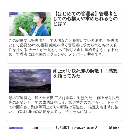
【はじめての管理者】管理者と
お悩み
しての心構えや求められるもの
とは？
この記事では管理者として大切なことを書いていきます。 管理者
として必要な4つの役割 組織を導く管理者に求められるもの 方向
性を決める チームが一丸となって同じ方向に進めるようにするた
め、管理者には今後のビジョンや、メンバーと共有でき...
雨上がり決死隊の解散！！感想
生活・社会
を語ってみた
動の宮迫博之、静の蛍原徹 二人は非常に対照的だ。 雨上がり決死
隊のお笑いとしての成功はやはり、宮迫博之の力だろう。 トーク
での面白さ、動き等雨上がりの頭脳は宮迫だ。 推進力も非常に強
い。 YOUTUBEの活動を見ても、蛍ちゃんには...
【英語】TOIEC 900点 英検1
生活・社会