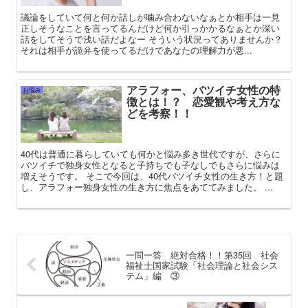
議論をしていて何と何か話しが噛み合わないなぁとか相手は一見
正しそうなことを言ってるんだけど何か引っかかるなぁとか深い
話をしてそうで浅い話だよなー そういう状況ってありませんか？
それは相手が詭弁を使ってるだけであなたの理解力が悪...
アラフォー、バツイチ女性の特
お悩み
徴とは！？ 恋愛観や考え方な
どを考察！！
40代は普通に暮らしていても何かと悩み多き世代ですが、さらに
バツイチで独身女性となると子持ちでも子なしでもさらに悩みは
増えそうです。 そこで今回は、40代バツイチ女性の生き方！と題
し、アラフォー独身女性の生き方に焦点をあててみました。 ...
一問一答 絶対合格！！第35回 社会
福祉士国家試験「社会理論と社会シス
テム」編 ③