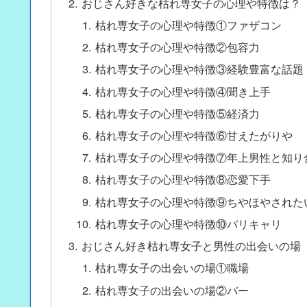
おじさん好きな枯れ専女子の心理や特徴は？
枯れ専女子の心理や特徴①ファザコン
枯れ専女子の心理や特徴②包容力
枯れ専女子の心理や特徴③経験豊富な話題
枯れ専女子の心理や特徴④聞き上手
枯れ専女子の心理や特徴⑤経済力
枯れ専女子の心理や特徴⑥甘えたがりや
枯れ専女子の心理や特徴⑦年上男性と知り
枯れ専女子の心理や特徴⑧恋愛下手
枯れ専女子の心理や特徴⑨ちやほやされた
枯れ専女子の心理や特徴⑩バリキャリ
おじさん好き枯れ専女子と男性の出会いの場
枯れ専女子の出会いの場①職場
枯れ専女子の出会いの場②バー