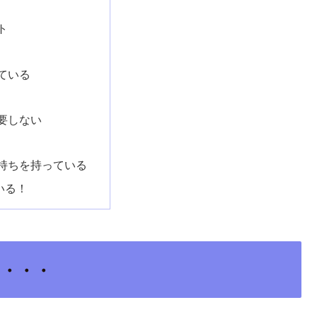
ト
ている
要しない
持ちを持っている
いる！
・・・