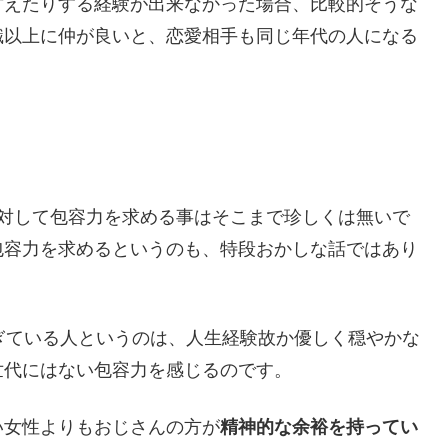
甘えたりする経験が出来なかった場合、比較的そうな
識以上に仲が良いと、恋愛相手も同じ年代の人になる
に対して包容力を求める事はそこまで珍しくは無いで
包容力を求めるというのも、特段おかしな話ではあり
ぎている人というのは、人生経験故か優しく穏やかな
世代にはない包容力を感じるのです。
い女性よりもおじさんの方が
精神的な余裕を持ってい