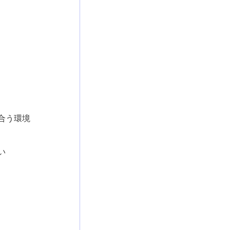
合う環境
い