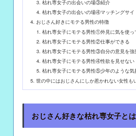
枯れ専女子の出会いの場③紹介
枯れ専女子の出会いの場④マッチングサイ
おじさん好きにモテる男性の特徴
枯れ専女子にモテる男性①外見に気を使っ
枯れ専女子にモテる男性②仕事ができる
枯れ専女子にモテる男性③自分の意見を強
枯れ専女子にモテる男性④性欲を見せない
枯れ専女子にモテる男性⑤少年のような気
世の中にはおじさんにしか惹かれない女性も
おじさん好きな枯れ専女子とは