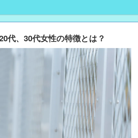
0代、30代女性の特徴とは？