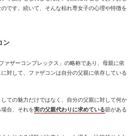
なのです。続いて、そんな枯れ専女子の心理や特徴を
コン
「ファザーコンプレックス」の略称であり、母親に依
スに対して、ファザコンは自分の父親に依存している
としての魅力だけではなく、自分の父親に対して何か
る場合、それを
節がある
実の父親代わりに求めている