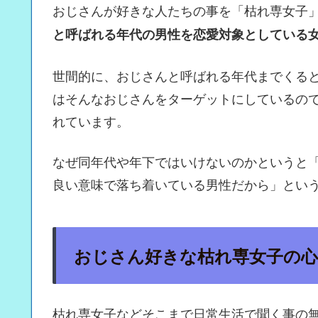
おじさんが好きな人たちの事を「枯れ専女子
と呼ばれる年代の男性を恋愛対象としている
世間的に、おじさんと呼ばれる年代までくる
はそんなおじさんをターゲットにしているので
れています。
なぜ同年代や年下ではいけないのかというと
良い意味で落ち着いている男性だから」とい
おじさん好きな枯れ専女子の心
枯れ専女子などそこまで日常生活で聞く事の