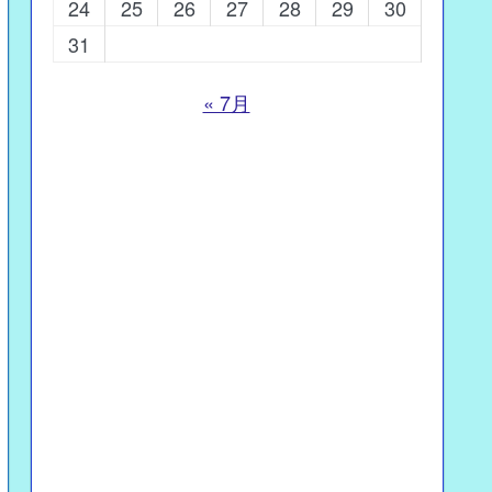
24
25
26
27
28
29
30
31
« 7月