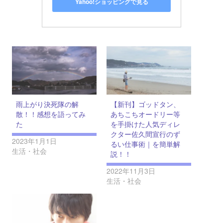
Yahoo!ショッピングで見る
雨上がり決死隊の解
【新刊】ゴッドタン、
散！！感想を語ってみ
あちこちオードリー等
た
を手掛けた人気ディレ
クター佐久間宣行のず
2023年1月1日
るい仕事術｜を簡単解
生活・社会
説！！
2022年11月3日
生活・社会