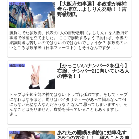
【大阪府知事選】参政党が候補
生活・社会
者を擁立…よしりん発動！！吉
野敏明氏
勝負にでた参政党、代表の1人の吉野敏明（よしりん）を大阪府知
事選で候補を立てました。 ここで惨敗するようであれば、今後の
衆議院選も苦しいのではないのではないでしょうか？ 参政党のい
いところは政策等（日本ファースト）もそうなんですが、...
【かっこいいナンバー2を狙う】
生活・社会
右腕、ナンバー2に向いている人
の特徴！！
トップは全知全能の神ではない トップは孤独です。そしてトップ
になればなるほど、周りはバイタリティーがあって悩みなんて何
にもない完璧な人なんだろうな？ なんて思ってしまいますが、そ
んなことはありません。虚勢を張っていることもありますし、
迷...
あなたの睡眠を劇的に効率化す
お悩み
る5つの方法！！ 寝ることを趣