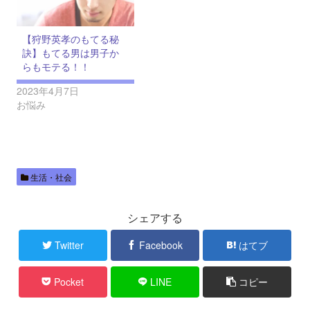
【狩野英孝のもてる秘
訣】もてる男は男子か
らもモテる！！
2023年4月7日
お悩み
生活・社会
シェアする
Twitter
Facebook
はてブ
Pocket
LINE
コピー