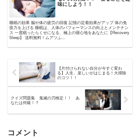
味にしよう！！
睡眠の効果 脳や体の疲労の回復 記憶の定着効果がアップ 体の免
疫力を上げる 睡眠は、人体のパフォーマンスの向上とメンテナン
ス 一度眠ったらくせになる、極上の寝心地をあなたに【Recovery
Sleep】 送料無料！ムアツふ...
【片付けられない自分が今すぐ変わ
る】人生、楽しいがはじまる！大掃除
のコツ！！
クイズ問題集 鬼滅の刃検定！！ あ
なたは何級！？
コメント