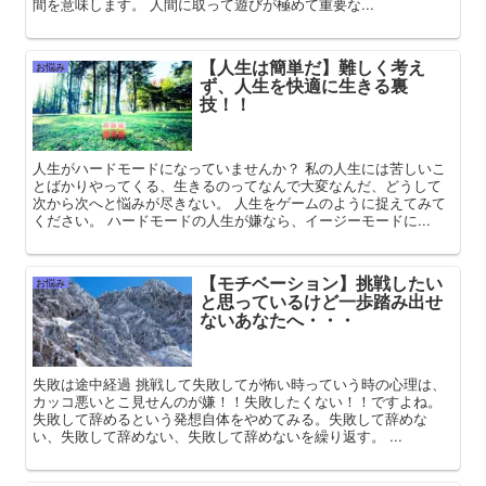
間を意味します。 人間に取って遊びが極めて重要な...
【人生は簡単だ】難しく考え
お悩み
ず、人生を快適に生きる裏
技！！
人生がハードモードになっていませんか？ 私の人生には苦しいこ
とばかりやってくる、生きるのってなんで大変なんだ、どうして
次から次へと悩みが尽きない。 人生をゲームのように捉えてみて
ください。 ハードモードの人生が嫌なら、イージーモードに...
【モチベーション】挑戦したい
お悩み
と思っているけど一歩踏み出せ
ないあなたへ・・・
失敗は途中経過 挑戦して失敗してが怖い時っていう時の心理は、
カッコ悪いとこ見せんのが嫌！！失敗したくない！！ですよね。
失敗して辞めるという発想自体をやめてみる。失敗して辞めな
い、失敗して辞めない、失敗して辞めないを繰り返す。 ...