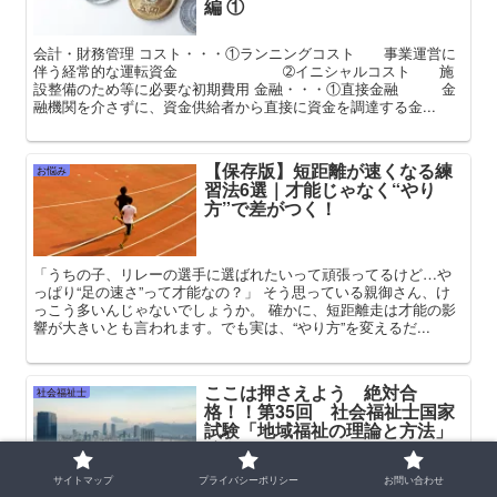
編 ①
会計・財務管理 コスト・・・①ランニングコスト 事業運営に
伴う経常的な運転資金 ➁イニシャルコスト 施
設整備のため等に必要な初期費用 金融・・・①直接金融 金
融機関を介さずに、資金供給者から直接に資金を調達する金...
【保存版】短距離が速くなる練
お悩み
習法6選｜才能じゃなく“やり
方”で差がつく！
「うちの子、リレーの選手に選ばれたいって頑張ってるけど…や
っぱり“足の速さ”って才能なの？」 そう思っている親御さん、け
っこう多いんじゃないでしょうか。 確かに、短距離走は才能の影
響が大きいとも言われます。でも実は、“やり方”を変えるだ...
ここは押さえよう 絶対合
社会福祉士
格！！第35回 社会福祉士国家
試験「地域福祉の理論と方法」
編➁
サイトマップ
プライバシーポリシー
お問い合わせ
セツルメント運動 セツルメント・・・貧しい人が多く住む区域に