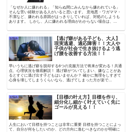
「なぜか人に嫌われる」「知らぬ間にみんなから嫌われている」
そんな苦い経験がある人がいると思います。 意地悪・ワガママ・
不潔など、嫌われる原因がはっきりしていれば、対処のしようも
あります。 しかし、人に嫌われる理由がわからない場合は、...
【逃げ癖がある子ども、大人】
お悩み
現実逃避、適応障害！！大人や
子供が社会で生き抜けるよう逃
げ腰を改善する方法！！
早いうちに逃げ癖を脱却する6つの克服方法で将来が変わる！共通
点、心理状況を徹底解説！ 逃げ癖がついてしまい、嫌なことがあ
るとすぐに逃げ出す子どもはいませんか？ 確かに無理をしすぎて
心身を壊してしまうくらいなら、逃げてしまった方が楽で...
【目標の叶え方】目標を作り、
お悩み
細分化し細かく叶えていく先に
ゴールが見える！！
人生において目標を持つことは非常に重要 目標を持つことによっ
て、自分が何をしたいのか、どの方向に進むべきなのかが明確に