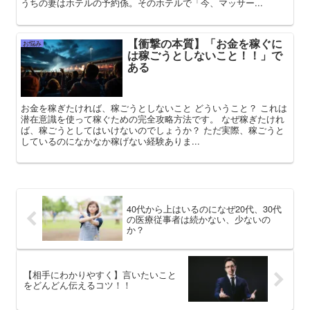
うちの妻はホテルの予約係。そのホテルで「今、マッサー...
【衝撃の本質】「お金を稼ぐに
お悩み
は稼ごうとしないこと！！」で
ある
お金を稼ぎたければ、稼ごうとしないこと どういうこと？ これは
潜在意識を使って稼ぐための完全攻略方法です。 なぜ稼ぎたけれ
ば、稼ごうとしてはいけないのでしょうか？ ただ実際、稼ごうと
しているのになかなか稼げない経験ありま...
40代から上はいるのになぜ20代、30代
の医療従事者は続かない、少ないの
か？
【相手にわかりやすく】言いたいこと
をどんどん伝えるコツ！！