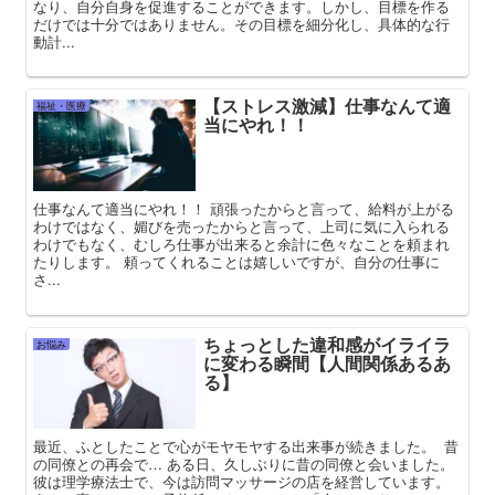
なり、自分自身を促進することができます。しかし、目標を作る
だけでは十分ではありません。その目標を細分化し、具体的な行
動計...
【ストレス激減】仕事なんて適
福祉・医療
当にやれ！！
仕事なんて適当にやれ！！ 頑張ったからと言って、給料が上がる
わけではなく、媚びを売ったからと言って、上司に気に入られる
わけでもなく、むしろ仕事が出来ると余計に色々なことを頼まれ
たりします。 頼ってくれることは嬉しいですが、自分の仕事に
さ...
ちょっとした違和感がイライラ
お悩み
に変わる瞬間【人間関係あるあ
る】
最近、ふとしたことで心がモヤモヤする出来事が続きました。 昔
の同僚との再会で… ある日、久しぶりに昔の同僚と会いました。
彼は理学療法士で、今は訪問マッサージの店を経営しています。