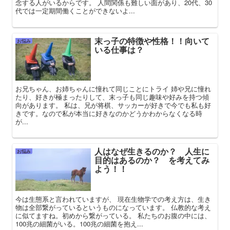
念する人がいるからです。 人間関係も難しい面があり、20代、30
代では一定期間働くことができないよ...
末っ子の特徴や性格！！向いて
お悩み
いる仕事は？
お兄ちゃん、お姉ちゃんに憧れて同じことにトライ 姉や兄に憧れ
たり、好きが極まったりして、末っ子も同じ趣味や好みを持つ傾
向があります。 私は、兄が将棋、サッカーが好きで今でも私も好
きです。なので私が本当に好きなのかどうかわからなくなる時
が...
人はなぜ生きるのか？ 人生に
お悩み
目的はあるのか？ を考えてみ
よう！！
今は生態系と言われていますが、 現在生物学での考え方は、生き
物は全部繋がっているというものになっています。 仏教的な考え
に似てますね。初めから繋がっている。 私たちのお腹の中には、
100兆の細菌がいる。100兆の細菌を抱え...