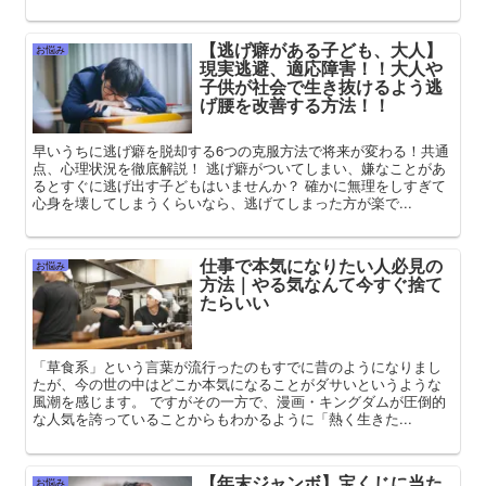
【逃げ癖がある子ども、大人】
お悩み
現実逃避、適応障害！！大人や
子供が社会で生き抜けるよう逃
げ腰を改善する方法！！
早いうちに逃げ癖を脱却する6つの克服方法で将来が変わる！共通
点、心理状況を徹底解説！ 逃げ癖がついてしまい、嫌なことがあ
るとすぐに逃げ出す子どもはいませんか？ 確かに無理をしすぎて
心身を壊してしまうくらいなら、逃げてしまった方が楽で...
仕事で本気になりたい人必見の
お悩み
方法｜やる気なんて今すぐ捨て
たらいい
「草食系」という言葉が流行ったのもすでに昔のようになりまし
たが、今の世の中はどこか本気になることがダサいというような
風潮を感じます。 ですがその一方で、漫画・キングダムが圧倒的
な人気を誇っていることからもわかるように「熱く生きた...
【年末ジャンボ】宝くじに当た
お悩み