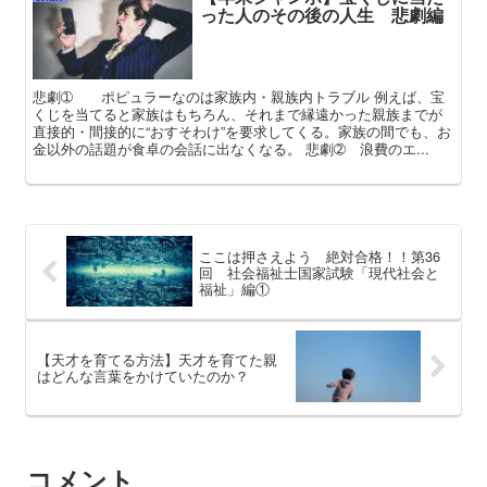
った人のその後の人生 悲劇編
悲劇➀ ポピュラーなのは家族内・親族内トラブル 例えば、宝
くじを当てると家族はもちろん、それまで縁遠かった親族までが
直接的・間接的に“おすそわけ”を要求してくる。家族の間でも、お
金以外の話題が食卓の会話に出なくなる。 悲劇➁ 浪費のエ...
ここは押さえよう 絶対合格！！第36
回 社会福祉士国家試験「現代社会と
福祉」編①
【天才を育てる方法】天才を育てた親
はどんな言葉をかけていたのか？
コメント