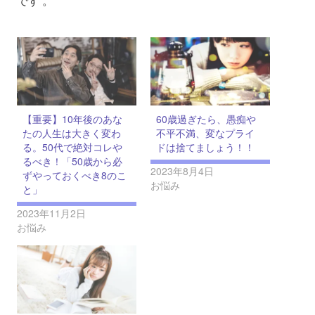
です 。
【重要】10年後のあな
60歳過ぎたら、愚痴や
たの人生は大きく変わ
不平不満、変なプライ
る。50代で絶対コレや
ドは捨てましょう！！
るべき！「50歳から必
2023年8月4日
ずやっておくべき8のこ
お悩み
と」
2023年11月2日
お悩み