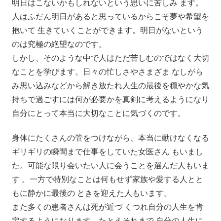
明日はこないかもしれないという思いに苦しみ ます。
人はふだん明日があると思っているからこそ夢や希望を
抱いて 生きていくことができます。明日がないという
のは究極の絶望なのです。
しかし、そのような中で人はただ苦しむのではなく大切
なことを学びます。日々の忙しさやさまざま なしがら
み思い込みなどから解き放たれ人生の最後を穏やかな気
持ちで過ごすには何が必要かを真剣に考えるようになり
自分にとって本当に大切なことに気づくのです。
身体にたくさんの管をつけながら、本当に動けなくなる
ギリギリの瞬間まで仕事をしていた女医さん もいまし
た。可能な限り会いたい人に会うことを選んだ人もいま
す 。一方で特別なことは何もせず家族や愛する人とと
もに静かに最後の ときを迎えた人もいます。
また多くの患者さんは死が近づ くつれ自分の人生を肯
定するようになります。たとえそれまで 自分の人生に