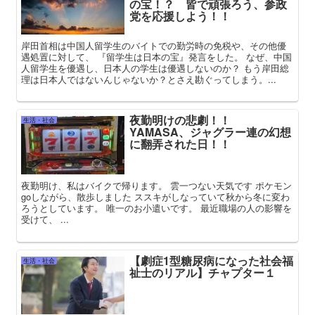
の宝！？ 皆で頑張ろう、参政
党を応援しよう！！
岸田首相は中国人留学生のバイトでの勤労時の免税や、その他優
遇処置に対して、 『留学生は日本の宝』発言をした。 なぜ、中国
人留学生を優遇し、日本人の学生は優遇しないのか？ もう岸田総
理は日本人ではないんじゃないか？とさえ勘ぐってしまう。...
夜勤明けの悲劇！！
生活・社会
YAMASA、ジャグラー連の幻想
に翻弄された日！！
夜勤明け、私はバイクで帰ります。 雲一つない天気です ポケモン
goしながら、散歩しました ススキがしなっていて秋から冬に変わ
ろうとしています。 唯一のお小遣いです。 最近職場の人の影響を
受けて、 ...
【劇症1型糖尿病になった社会福
生活・社会
祉士のリアル】チャプター１