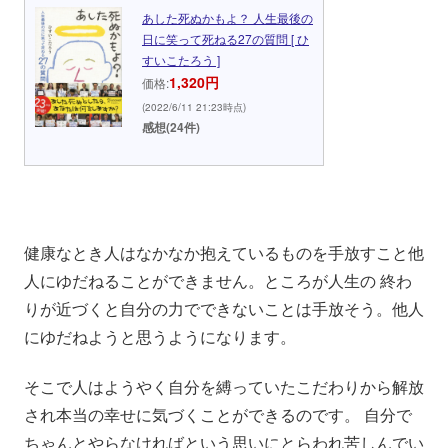
あした死ぬかもよ？ 人生最後の
日に笑って死ねる27の質問 [ ひ
すいこたろう ]
1,320円
価格:
(2022/6/11 21:23時点)
感想(24件)
健康なとき人はなかなか抱えているものを手放すこと他
人にゆだねることができません。ところが人生の 終わ
りが近づくと自分の力でできないことは手放そう。他人
にゆだねようと思うようになります。
そこで人はようやく自分を縛っていたこだわりから解放
され本当の幸せに気づくことができるのです。 自分で
ちゃんとやらなければという思いにとらわれ苦しんでい