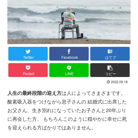
Twitter
Facebook
はてブ
Pocket
LINE
コピー
2022.09.18
人生の最終段階の迎え方
は人によってさまざまです。
酸素吸入器をつけながら息子さんの 結婚式に出席した
お父さん、生き別れになっていたお子さんと20年ぶり
に再会した方、 もちろんこのように穏やかに幸せに死
を迎えられる方ばかりではありません。