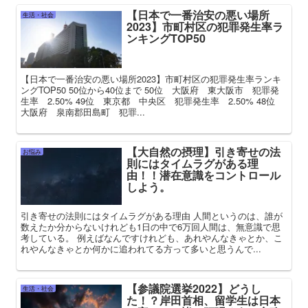
【日本で一番治安の悪い場所
生活・社会
2023】市町村区の犯罪発生率ラ
ンキングTOP50
【日本で一番治安の悪い場所2023】市町村区の犯罪発生率ランキ
ングTOP50 50位から40位まで 50位 大阪府 東大阪市 犯罪発
生率 2.50% 49位 東京都 中央区 犯罪発生率 2.50% 48位
大阪府 泉南郡田島町 犯罪...
【大自然の摂理】引き寄せの法
お悩み
則にはタイムラグがある理
由！！潜在意識をコントロール
しよう。
引き寄せの法則にはタイムラグがある理由 人間というのは、誰が
数えたか分からないけれども1日の中で6万回人間は、無意識で思
考している。 例えばなんですけれども、あれやんなきゃとか、こ
れやんなきゃとか何かに追われてる方って多いと思うんで...
【参議院選挙2022】どうし
生活・社会
た！？岸田首相、留学生は日本